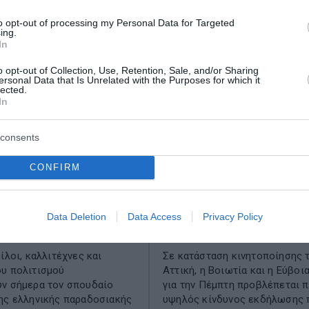
to opt-out of processing my Personal Data for Targeted
ing.
In
o opt-out of Collection, Use, Retention, Sale, and/or Sharing
ersonal Data that Is Unrelated with the Purposes for which it
lected.
In
consents
CONFIRM
ο τελευταίο αντίο
Red Code: Σε κατάστ
η Χαλκιά – Η
κινητοποίησης Αττική
το Α’ Νεκροταφείο
Βοιωτία και Εύβοια λ
Data Deletion
Data Access
Privacy Policy
υψηλού κινδύνου πυρκ
ίλοι, καλλιτέχνες και
Σε κατάσταση κινητοποίησης τ
υ πολιτισμού
Αττική, η Βοιωτία και η Εύβοι
ύν σήμερα τον σπουδαίο
για την Πέμπτη προβλέπεται 
ης ελληνικής παραδοσιακής
υψηλός κίνδυνος εκδήλωσης 