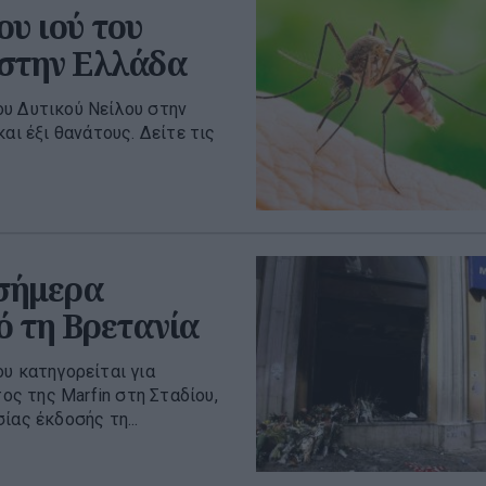
ου ιού του
 στην Ελλάδα
ου Δυτικού Νείλου στην
αι έξι θανάτους. Δείτε τις
 σήμερα
ό τη Βρετανία
υ κατηγορείται για
ς της Marfin στη Σταδίου,
ίας έκδοσής τη...