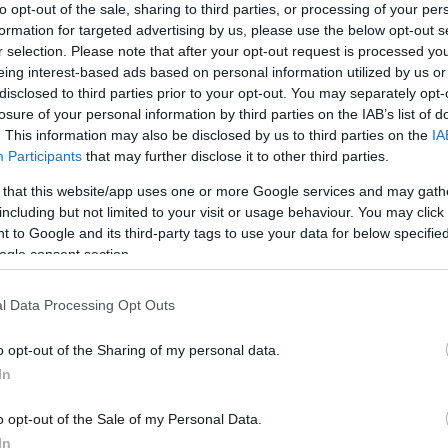
to opt-out of the sale, sharing to third parties, or processing of your per
νας
αρχιφύλακας
πυροβόλησε στον αέρα για εκφοβισμό.
formation for targeted advertising by us, please use the below opt-out s
r selection. Please note that after your opt-out request is processed y
eing interest-based ads based on personal information utilized by us or
κοί κατάφεραν να τον ακινητοποιήσουν και να του περάσ
disclosed to third parties prior to your opt-out. You may separately opt-
losure of your personal information by third parties on the IAB’s list of
. This information may also be disclosed by us to third parties on the
IA
 ήταν προμελετημένο»
Participants
that may further disclose it to other third parties.
 that this website/app uses one or more Google services and may gath
including but not limited to your visit or usage behaviour. You may click 
κίας στην Ελλάδα - Στα σύνορα συνέλαβαν φυγόποινο
 to Google and its third-party tags to use your data for below specifi
ogle consent section.
ο Lykavitos.gr στο Google News
l Data Processing Opt Outs
ώτοι όλες τις ειδήσεις
o opt-out of the Sharing of my personal data.
In
o opt-out of the Sale of my Personal Data.
In