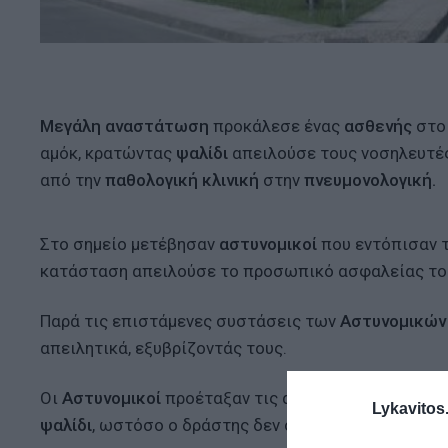
Μεγάλη αναστάτωση
προκάλεσε ένας
ασθενής
στ
αμόκ, κρατώντας
ψαλίδι
απειλούσε τους νοσηλευτέ
από την
παθολογική κλινική
στην
πνευμονολογική.
Στο σημείο μετέβησαν
αστυνομικοί
που εντόπισαν 
κατάσταση απειλούσε το προσωπικό ασφαλείας το
Παρά τις επιστάμενες συστάσεις των
Αστυνομικών
απειλητικά, εξυβρίζοντάς τους.
Οι
Αστυνομικοί
προέταξαν τις αστυνομικές τους ρά
Lykavitos.
ψαλίδι
, ωστόσο ο δράστης δεν συμμορφώθηκε και κι