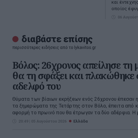
και έντεχνη
οποίος έφυγε
06 Αυγούσ
διαβάστε επίσης
περισσότερες ειδήσεις από το lykavitos.gr
Βόλος: 26χρονος απείλησε τη 
θα τη σφάξει και πλακώθηκε σ
αδελφό του
Θύματα των βίαιων εκρήξεων ενός 26χρονου έπεσαν η 
τα ξημερώματα της Τετάρτης στον Βόλο, έπειτα από 
αφορμή το πρωινό που θα έτρωγαν τα δύο αδέρφια. Η μ
20:49 | 05 Αυγούστου 2026
Ελλάδα