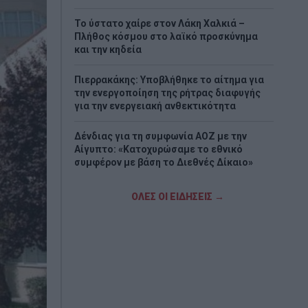
Το ύστατο χαίρε στον Λάκη Χαλκιά –
Πλήθος κόσμου στο λαϊκό προσκύνημα
και την κηδεία
Πιερρακάκης: Υποβλήθηκε το αίτημα για
την ενεργοποίηση της ρήτρας διαφυγής
για την ενεργειακή ανθεκτικότητα
Δένδιας για τη συμφωνία ΑΟΖ με την
Αίγυπτο: «Κατοχυρώσαμε το εθνικό
συμφέρον με βάση το Διεθνές Δίκαιο»
Γρήγορες αποζημιώσεις στους πληγέντες
ΟΛΕΣ ΟΙ ΕΙΔΗΣΕΙΣ →
παραγωγούς από τις πυρκαγιές
προαναγγέλλει ο Ανδριανός
Νίκος Χαρδαλιάς: «Μηδενική ανοχή και σε
νομικό επίπεδο για τους υπαίτιους της
πυρκαγιάς στη Δυτική Αττική»
METLEN: Iστορικά υψηλές επιδόσεις στο