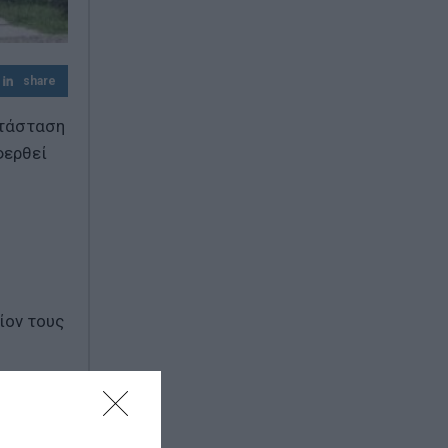
'A εξάμηνο 2026 - Kαθαρά κέρδη 313 εκατ.
ευρώ
Μαζική επίθεση με drones: Η Ρωσία
share
ανακοινώνει 605 καταρρίψεις
τάσταση
φερθεί
ίον τους
ξει το