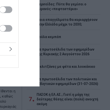
Περσείδες: Πότε θα γεμίσει ο
1
ουρανός «πεφταστέρια»
Ποια επαγγέλματα θα κυριαρχήσουν
2
στην Ελλάδα μέχρι το 2030;
3
Λούλα κεμπάπ
Tα πρωτοσέλιδα των εφημερίδων
4
της Κυριακής 2 Αυγούστου 2026
αση
5
Μελιτζάνες με φέτα και λουκάνικο
,
όγω
Τα πρωτοσέλιδα των πολιτικών και
6
αγιάς
αθλητικών εφημερίδων (31-07-2026)
ίθενται η
ΠΑΣΟΚ ή ΕΛ.ΑΣ.; Γιατί η μάχη της
α, καθώς
7
δεύτερης θέσης είναι (πολύ) ανοιχτή
πολύ
ακόμη
πυρκαγιάς