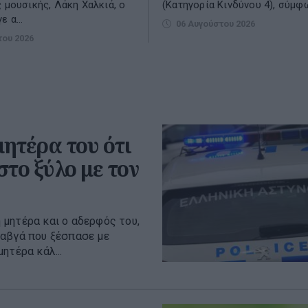
ς μουσικής, Λάκη Χαλκιά, ο
(Κατηγορία Κινδύνου 4), σύμφων
 α...
06 Αυγούστου 2026
του 2026
μητέρα του ότι
το ξύλο με τον
μητέρα και ο αδερφός του,
καβγά που ξέσπασε με
ητέρα κάλ...