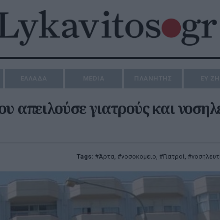
ΕΛΛΑΔΑ
MEDIA
ΠΛΑΝΗΤΗΣ
ΕΥ Ζ
ου απειλούσε γιατρούς και νοσηλ
Tags:
Άρτα
,
νοσοκομείο
,
Γιατροί
,
νοσηλευτ