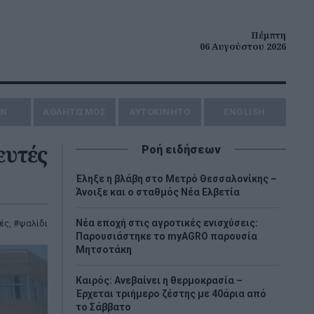
Πέμπτη
06 Αυγούστου 2026
ΗΝ
ΑΘΛΗΤΙΣΜΟΣ
AYTOKINHTO
ENGLISH
ευτές
Ροή ειδήσεων
Έληξε η βλάβη στο Μετρό Θεσσαλονίκης –
Άνοιξε και ο σταθμός Νέα Ελβετία
Νέα εποχή στις αγροτικές ενισχύσεις:
ές
,
ψαλίδι
Παρουσιάστηκε το myAGRO παρουσία
Μητσοτάκη
Καιρός: Ανεβαίνει η θερμοκρασία –
Έρχεται τριήμερο ζέστης με 40άρια από
το Σάββατο