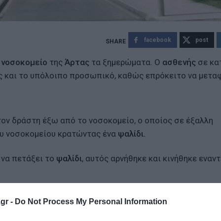
facebook
post
ο
νοσοκομείο
της
Άρτας
τα ξημερώματα. Ο
ασθενής
σε κα
ς και το υπόλοιπο προσωπικό, καθώς επρόκειτο να μετα
τον δράστη έξω από το νοσοκομείο, ο οποίος σε έξαλλη
υ νοσοκομείου κρατώντας ένα
ψαλίδι.
να πετάξει το
ψαλίδι
, αυτός αρνήθηκε και κινήθηκε εναντ
βδους, δίνοντας παράλληλα εντολές στον δράστη να πετά
gr -
Do Not Process My Personal Information
νήθηκε εκ νέου απειλητικά προς το μέρος τους.