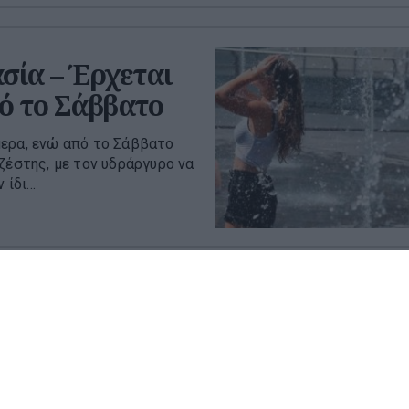
σία – Έρχεται
πό το Σάββατο
μερα, ενώ από το Σάββατο
ζέστης, με τον υδράργυρο να
ίδι...
Βόλου
ρτολιβαδική έκταση πάνω
του Βόλου. Στο σημείο έχουν
 πεζο...