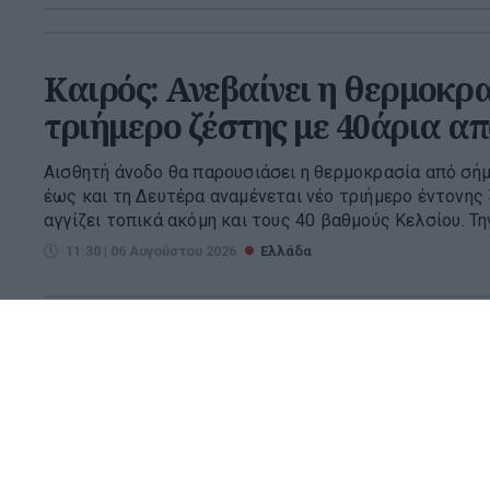
Καιρός: Ανεβαίνει η θερμοκρα
τριήμερο ζέστης με 40άρια α
Αισθητή άνοδο θα παρουσιάσει η θερμοκρασία από σή
έως και τη Δευτέρα αναμένεται νέο τριήμερο έντονης 
αγγίζει τοπικά ακόμη και τους 40 βαθμούς Κελσίου. Την 
11:30 | 06 Αυγούστου 2026
Ελλάδα
Φωτιά στα Αϊβαλιώτικα του 
Πυρκαγιά ξέσπασε αργά το βράδυ της Τετάρτης σε χο
από το αρχαίο θέατρο Δημητριάδος, στα Αϊβαλιώτικα 
σπεύσει 32 πυροσβέστες με 9 οχήματα και δύο τμήματα
23:05 | 05 Αυγούστου 2026
Ελλάδα