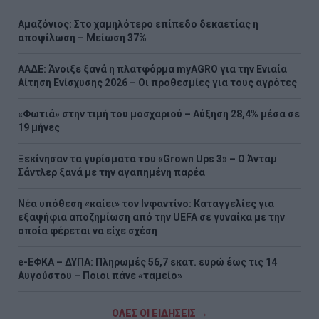
Αμαζόνιος: Στο χαμηλότερο επίπεδο δεκαετίας η
αποψίλωση – Μείωση 37%
ΑΑΔΕ: Άνοιξε ξανά η πλατφόρμα myAGRO για την Ενιαία
Αίτηση Ενίσχυσης 2026 – Οι προθεσμίες για τους αγρότες
«Φωτιά» στην τιμή του μοσχαριού – Αύξηση 28,4% μέσα σε
19 μήνες
Ξεκίνησαν τα γυρίσματα του «Grown Ups 3» – Ο Άνταμ
Σάντλερ ξανά με την αγαπημένη παρέα
Νέα υπόθεση «καίει» τον Ινφαντίνο: Καταγγελίες για
εξαψήφια αποζημίωση από την UEFA σε γυναίκα με την
οποία φέρεται να είχε σχέση
e-ΕΦΚΑ – ΔΥΠΑ: Πληρωμές 56,7 εκατ. ευρώ έως τις 14
Αυγούστου – Ποιοι πάνε «ταμείο»
ΟΛΕΣ ΟΙ ΕΙΔΗΣΕΙΣ →