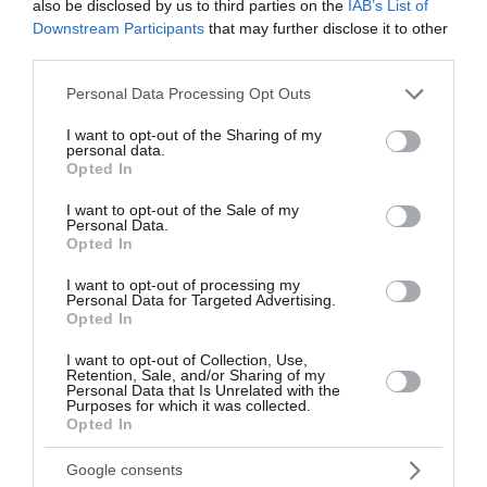
προσλήψεις στο Δημόσιο – Ποιες
also be disclosed by us to third parties on the
IAB’s List of
Downstream Participants
that may further disclose it to other
προκηρύξεις «τρέχουν» και ποιες
third parties.
έρχονται
Please note that this website/app uses one or more Google
Personal Data Processing Opt Outs
services and may gather and store information including but
Σε πλήρη εξέλιξη βρίσκεται ο προγραμματισμός του
not limited to your visit or usage behaviour. You may click to
I want to opt-out of the Sharing of my
ΑΣΕΠ για νέες μόνιμες προσλήψεις στο Δημόσιο, με
personal data.
grant or deny consent to Google and its third-party tags to
τις ενεργές και τις επερχόμενες προκηρύξεις να
Opted In
use your data for below specified purposes in below Google
αφορούν συνολικά σχεδόν 6.000 θέσεις εργασίας.
consent section.
I want to opt-out of the Sale of my
Παράλληλα με τις α...
Personal Data.
Opted In
11:22 | 24 Ιουλίου 2026
Προσλήψεις
I want to opt-out of processing my
Personal Data for Targeted Advertising.
Opted In
I want to opt-out of Collection, Use,
Retention, Sale, and/or Sharing of my
Personal Data that Is Unrelated with the
Purposes for which it was collected.
Opted In
Google consents