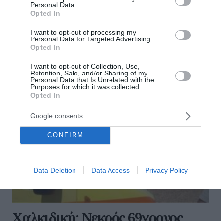
07 Αυγούστου 2026
Personal Data.
Opted In
διαβάστε επίσης
I want to opt-out of processing my
Personal Data for Targeted Advertising.
Opted In
περισσότερες ειδήσεις από το lykavitos.gr
I want to opt-out of Collection, Use,
Retention, Sale, and/or Sharing of my
Personal Data that Is Unrelated with the
Purposes for which it was collected.
Opted In
Google consents
CONFIRM
Data Deletion
Data Access
Privacy Policy
Χαλκιδική: Νεκρός 69χρονος