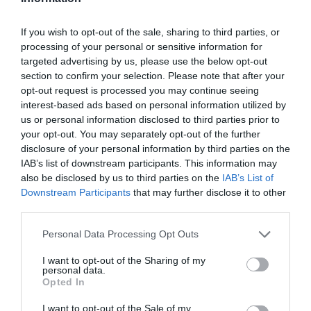
If you wish to opt-out of the sale, sharing to third parties, or
processing of your personal or sensitive information for
targeted advertising by us, please use the below opt-out
section to confirm your selection. Please note that after your
opt-out request is processed you may continue seeing
interest-based ads based on personal information utilized by
us or personal information disclosed to third parties prior to
your opt-out. You may separately opt-out of the further
disclosure of your personal information by third parties on the
IAB’s list of downstream participants. This information may
also be disclosed by us to third parties on the
IAB’s List of
Downstream Participants
that may further disclose it to other
Ζέστη και ισχυροί βοριάδες συνθέτουν
third parties.
επικίνδυνο σκηνικό για πυρκαγιές
Please note that this website/app uses one or more Google
Personal Data Processing Opt Outs
services and may gather and store information including but
Με άνοδο της θερμοκρασίας και ενίσχυση των μελτεμιών
not limited to your visit or usage behaviour. You may click to
I want to opt-out of the Sharing of my
θα κυλήσει το Σαββατοκύριακο, σύμφωνα με τη
personal data.
grant or deny consent to Google and its third-party tags to
μετεωρολόγο της ΕΡΤ, Όλγα Παπαβγούλη. Από την
Opted In
use your data for below specified purposes in below Google
Κυριακή, οι ισχυροί βόρειοι – βορειοα...
consent section.
I want to opt-out of the Sale of my