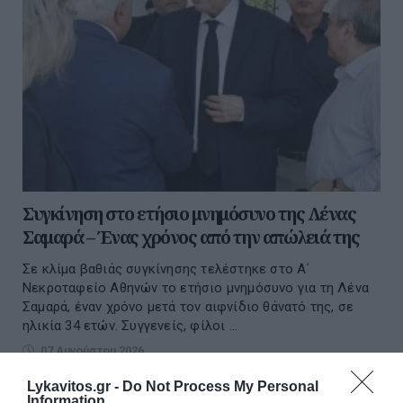
Συγκίνηση στο ετήσιο μνημόσυνο της Λένας
Σαμαρά – Ένας χρόνος από την απώλειά της
Σε κλίμα βαθιάς συγκίνησης τελέστηκε στο Α΄
Νεκροταφείο Αθηνών το ετήσιο μνημόσυνο για τη Λένα
Σαμαρά, έναν χρόνο μετά τον αιφνίδιο θάνατό της, σε
ηλικία 34 ετών. Συγγενείς, φίλοι ...
07 Αυγούστου 2026
Lykavitos.gr -
Do Not Process My Personal
Information