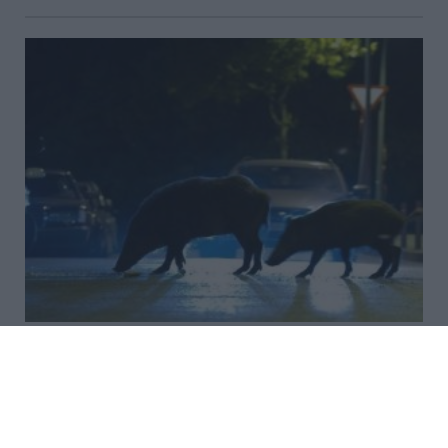
Εύβοια: Έφυγε από τη ζωή ο
37χρονος που είχε τραυματιστεί
σε τροχαίο με αγριογούρουνο