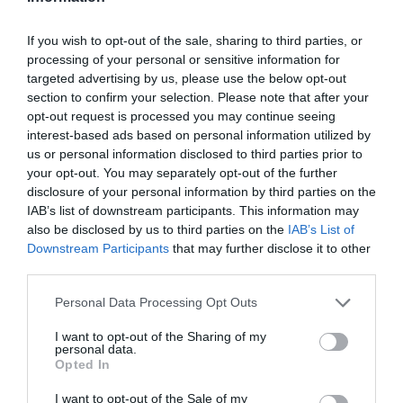
If you wish to opt-out of the sale, sharing to third parties, or
processing of your personal or sensitive information for
targeted advertising by us, please use the below opt-out
section to confirm your selection. Please note that after your
opt-out request is processed you may continue seeing
interest-based ads based on personal information utilized by
us or personal information disclosed to third parties prior to
your opt-out. You may separately opt-out of the further
Φωτιά σε Αττική και Βοιωτία: Πώς έγινε η
disclosure of your personal information by third parties on the
μεγάλη επιχείρηση διάσωσης δια θαλάσσης
IAB’s list of downstream participants. This information may
also be disclosed by us to third parties on the
IAB’s List of
Για μια «ιδιαίτερα απαιτητική και σύνθετη επιχείρηση
Downstream Participants
that may further disclose it to other
διάσωσης και ασφαλούς απομάκρυνσης πολιτών από
third parties.
περιοχές που απειλούνταν άμεσα από τις φλόγες» κάνει
λόγο το υπουργείο Κλιματική...
Please note that this website/app uses one or more Google
Personal Data Processing Opt Outs
services and may gather and store information including but
08 Αυγούστου 2026
not limited to your visit or usage behaviour. You may click to
I want to opt-out of the Sharing of my
personal data.
grant or deny consent to Google and its third-party tags to
Opted In
use your data for below specified purposes in below Google
consent section.
I want to opt-out of the Sale of my