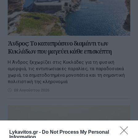
Άνδρος: Το καταπράσινο διαμάντι των
Κυκλάδων που μαγεύει κάθε επισκέπτη
Η Άνδρος ξεχωρίζει στις Κυκλάδες για τη φυσική
ομορφιά, τις εντυπωσιακές παραλίες, τα παραδοσιακά
χωριά, τα σηματοδοτημένα μονοπάτια και τη σημαντική
πολιτιστική της κληρονομιά.
08 Αυγούστου 2026
Lykavitos.gr -
Do Not Process My Personal
Information