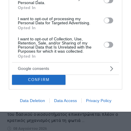
Personal Data.
Opted In
I want to opt-out of processing my
Personal Data for Targeted Advertising.
Opted In
I want to opt-out of Collection, Use,
Retention, Sale, and/or Sharing of my
Personal Data that Is Unrelated with the
Purposes for which it was collected.
Opted In
Google consents
Δυτική Αττική: Αντιδιαβρωτικά έργα πριν τις
CONFIRM
φθινοπωρινές βροχές – Η επόμενη ημέρα μετά
τη μεγάλη φωτιά
Data Deletion
Data Access
Privacy Policy
Στην προστασία των εδαφών, την αντιπλημμυρική
θωράκιση και, σε δεύτερο χρόνο, στην αποκατάσταση
του δασικού οικοσυστήματος επικεντρώνεται πλέον ο
κρατικός μηχανισμός μετά τη φωτιά ...
08 Αυγούστου 2026