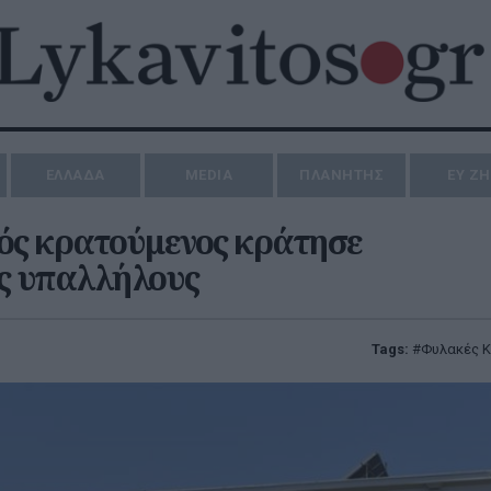
ΕΛΛΑΔΑ
MEDIA
ΠΛΑΝΗΤΗΣ
ΕΥ Ζ
ός κρατούμενος κράτησε
ς υπαλλήλους
Tags:
Φυλακές 