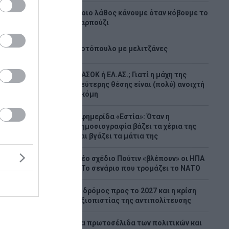
Ποιο λάθος κάνουμε όταν κόβουμε το
2
καρπούζι
3
Κοτόπουλο με μελιτζάνες
ΠΑΣΟΚ ή ΕΛ.ΑΣ.; Γιατί η μάχη της
4
δεύτερης θέσης είναι (πολύ) ανοιχτή
ακόμη
ς:
σεις –
Εφημερίδα «Εστία»: Όταν η
5
δημοσιογραφία βάζει τα χέρια της
και βγάζει τα μάτια της
ς
Νέο σχέδιο Πούτιν «βλέπουν» οι ΗΠΑ
6
ρούς
- Το σενάριο που τρομάζει το ΝΑΤΟ
κίδων
υργείο
Ο δρόμος προς το 2027 και η κρίση
7
 αμέσως
αξιοπιστίας της αντιπολίτευσης
ας ένα
Τα πρωτοσέλιδα των πολιτικών και
8