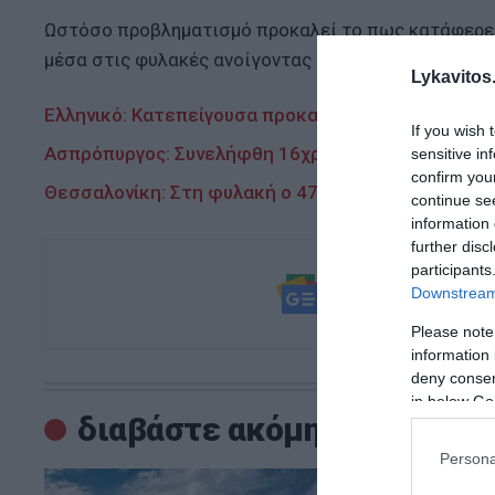
Ωστόσο προβληματισμό προκαλεί το πως κατάφερε ν
μέσα στις φυλακές ανοίγοντας την μια πόρτα μετά τ
Lykavitos.
Ελληνικό: Κατεπείγουσα προκαταρκτική έρευνα για 
If you wish 
Ασπρόπυργος: Συνελήφθη 16χρονος που πετούσε 
sensitive in
confirm you
Θεσσαλονίκη: Στη φυλακή ο 47χρονος οδηγός που π
continue se
information 
further disc
participants
Ακολουθήστε τ
Downstream 
και μάθετε πρ
Please note
information 
deny consent
in below Go
διαβάστε ακόμη
Persona