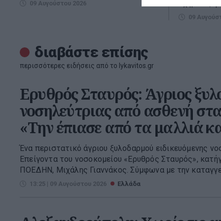
οχήματος φέ
09 Αυγούστου 2026
09 Αυγούσ
διαβάστε επίσης
περισσότερες ειδήσεις από το lykavitos.gr
Ερυθρός Σταυρός: Άγριος ξυ
νοσηλεύτριας από ασθενή στα
«Την έπιασε από τα μαλλιά κ
Ένα περιστατικό άγριου ξυλοδαρμού ειδικευόμενης ν
Επείγοντα του νοσοκομείου «Ερυθρός Σταυρός», κατήγ
ΠΟΕΔΗΝ, Μιχάλης Γιαννάκος. Σύμφωνα με την καταγγελί
13:25 | 09 Αυγούστου 2026
Ελλάδα