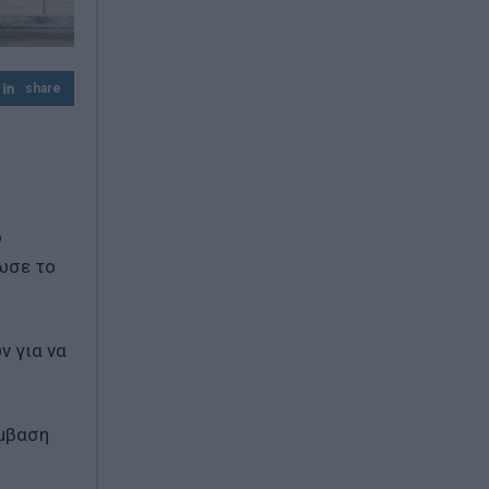
επιδότηση
Λουτράκι: 75χρονος βρέθηκε νεκρός δίπλα
σε κάδους – Είχε βγει να πετάξει τα
share
σκουπίδια
Η Μέση Ανατολή στο «κόκκινο»: Χούθι
επιτίθενται, το Ιράν σκληραίνει το
τελεσίγραφο και το Πεντάγωνο
προετοιμάζεται
ο
ωσε το
ν για να
έμβαση