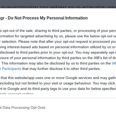
α ακινητοποιήσει τους φύλακες και να μετακινήσει ανε
ην άλλη.
gr -
Do Not Process My Personal Information
τους τρεις θανάτους στην ίδια οικογένεια
to opt-out of the sale, sharing to third parties, or processing of your per
πέτρες σε λεωφορεία
formation for targeted advertising by us, please use the below opt-out s
r selection. Please note that after your opt-out request is processed y
αρέσυρε ζευγάρι και το 2 ετών παιδί τους
eing interest-based ads based on personal information utilized by us or
disclosed to third parties prior to your opt-out. You may separately opt-
losure of your personal information by third parties on the IAB’s list of
. This information may also be disclosed by us to third parties on the
IA
ο Lykavitos.gr στο Google News
Participants
that may further disclose it to other third parties.
ώτοι όλες τις ειδήσεις
 that this website/app uses one or more Google services and may gath
including but not limited to your visit or usage behaviour. You may click 
 to Google and its third-party tags to use your data for below specifi
ogle consent section.
l Data Processing Opt Outs