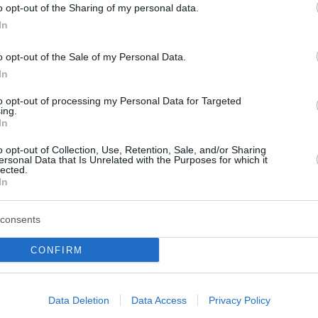
o opt-out of the Sharing of my personal data.
In
o opt-out of the Sale of my Personal Data.
In
to opt-out of processing my Personal Data for Targeted
ing.
In
ροχαίο στο
Πινακίδες κυκλοφορία
o opt-out of Collection, Use, Retention, Sale, and/or Sharing
ι: Μηχανή της ΔΙΑΣ
Τέλος στις καθυστερή
ersonal Data that Is Unrelated with the Purposes for which it
lected.
τηκε με αυτοκίνητο
Έρχεται νέο ψηφιακό
In
τυνομικοί
σύστημα παραγγελία
ίες
consents
Οριστικό τέλος στις κατά και
καθυστερήσεις έκδοσης πινα
ικοί της ομάδας ΔΙΑΣ
CONFIRM
κυκλοφορίας προωθεί το υπο
καν όταν η μηχανή στην
Υποδομών και Μεταφορών το
ιναν συγκρούστηκε με
επόμενο διάστημα, θεσπίζοντ
 στη λεωφόρο Αθηνών-
Data Deletion
Data Access
Privacy Policy
ανοικτό, ψηφιακ...
ο Λαγονήσι. Ο οδηγός του