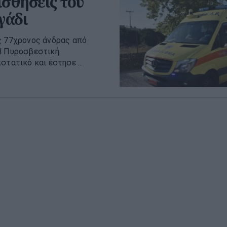
ισθήσεις του
γάδι
ς 77χρονος άνδρας από
 Η Πυροσβεστική
τατικό και έστησε ...