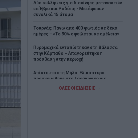
Δύο συλλήψεις για διακίνηση μεταναστών
σε Έβρο και Ροδόπη - Μετέφεραν
συνολικά 15 άτομα
Τουρνάς: Πάνω από 400 φωτιές σε δέκα
ημέρες – «Το 90% οφείλεται σε αμέλεια»
Πυρομαχικά εντοπίστηκαν στη θάλασσα
στην Κάρπαθο – Απαγορεύτηκε η
πρόσβαση στην περιοχή
Απίστευτο στη Μήλο: Ελικόπτερο
προσγειώθηκε στο Σαρακήνικο για…
μπάνιο (Βίντεο)
ΟΛΕΣ ΟΙ ΕΙΔΗΣΕΙΣ →
Ερυθρός Σταυρός: Άγριος ξυλοδαρμός
νοσηλεύτριας από ασθενή στα Επείγοντα
– «Την έπιασε από τα μαλλιά και τη
χτυπούσε»
Τουρισμός για Όλους 2026-2027: Ποιοι
κάνουν αίτηση σήμερα – Έως 600 ευρώ η