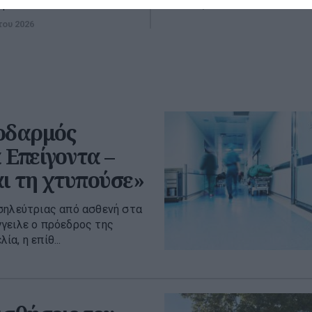
ρε...
09 Αυγούστου 2026
του 2026
λοδαρμός
 Επείγοντα –
αι τη χτυπούσε»
οσηλεύτριας από ασθενή στα
γειλε ο πρόεδρος της
α, η επίθ...