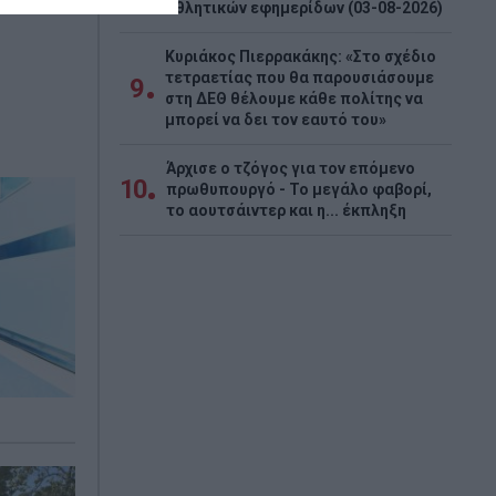
αθλητικών εφημερίδων (03-08-2026)
Κυριάκος Πιερρακάκης: «Στο σχέδιο
τετραετίας που θα παρουσιάσουμε
9
στη ΔΕΘ θέλουμε κάθε πολίτης να
μπορεί να δει τον εαυτό του»
Άρχισε ο τζόγος για τον επόμενο
10
πρωθυπουργό - Το μεγάλο φαβορί,
το αουτσάιντερ και η... έκπληξη