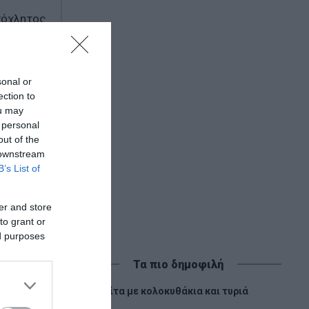
νόχλητος
sonal or
ection to
ou may
 personal
out of the
 downstream
B’s List of
er and store
to grant or
ed purposes
Τα πιο δημοφιλή
1
Πίτα με κολοκυθάκια και τυριά