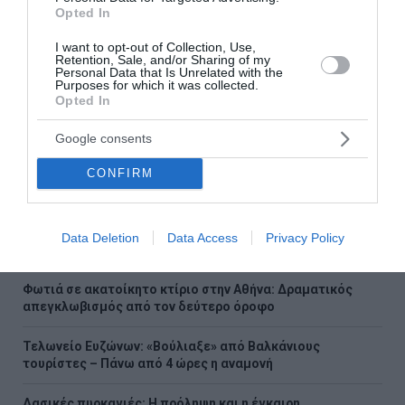
Opted In
Νέες γεωπολιτικές επιλογές
I want to opt-out of Collection, Use,
Retention, Sale, and/or Sharing of my
Personal Data that Is Unrelated with the
Purposes for which it was collected.
Ακολουθήστε το Lykavitos.gr
Opted In
στο Google News
Google consents
και μάθετε πρώτοι όλες τις
ειδήσεις
CONFIRM
Data Deletion
Data Access
Privacy Policy
Ροή ειδήσεων
Φωτιά σε ακατοίκητο κτίριο στην Αθήνα: Δραματικός
απεγκλωβισμός από τον δεύτερο όροφο
Τελωνείο Ευζώνων: «Βούλιαξε» από Βαλκάνιους
τουρίστες – Πάνω από 4 ώρες η αναμονή
Δασικές πυρκαγιές: Η πρόληψη και η έγκαιρη