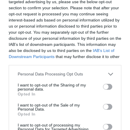
targeted advertising by us, please use the below opt-out
στην ρήση, η παγίδα του Θουκυδίδη.
section to confirm your selection. Please note that after your
opt-out request is processed you may continue seeing
Το θέμα είναι αν θα πέσει η Αθήνα στην παγίδα,
interest-based ads based on personal information utilized by
us or personal information disclosed to third parties prior to
που στήνει η Άγκυρα. Αν δηλαδή οι πολυποίκιλες
your opt-out. You may separately opt-out of the further
πολιτικές δυνάμεις θα εμείνουν στην τοξικότητα
disclosure of your personal information by third parties on the
που καλλιεργούν, εδώ και καιρό, ή αν θα ενωθούν,
IAB’s list of downstream participants. This information may
προκειμένου να αντιμετωπιστεί ο επιθετικός
also be disclosed by us to third parties on the
IAB’s List of
Downstream Participants
that may further disclose it to other
ανατολίτης.
third parties.
Θα συναινέσουν άραγε τα κόμματα σε μια κίνηση,
Please note that this website/app uses one or more Google
Personal Data Processing Opt Outs
services and may gather and store information including but
που θα περιλαμβάνει γραμμές βάσης δηλ. κλείσιμο
not limited to your visit or usage behaviour. You may click to
I want to opt-out of the Sharing of my
κόλπων, ανακήρυξη ΑΟΖ, καθώς και 12 μίλια σε
personal data.
grant or deny consent to Google and its third-party tags to
Opted In
Αιγαίο και Ανατολική Μεσόγειο, ως απάντηση στις
use your data for below specified purposes in below Google
consent section.
επιθετικές κινήσεις της Άγκυρας;
I want to opt-out of the Sale of my
Personal Data.
Opted In
Ο Θουκυδίδης στο Πεκίνο!
I want to opt-out of processing my
Ο Ελληνισμός ως οπλοστάσιο της Δημοκρατίας
Personal Data for Targeted Advertising.