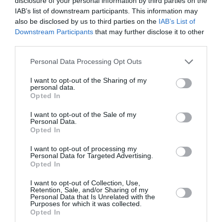
disclosure of your personal information by third parties on the
Η Ρωσία ανακοίνωσε ότι οι αντιαεροπορικές της
IAB’s list of downstream participants. This information may
δυνάμεις κατέρριψαν 605 ουκρανικά μη
also be disclosed by us to third parties on the
IAB’s List of
επανδρωμένα αεροσκάφη (drones) κατά τη διάρκεια
Downstream Participants
that may further disclose it to other
της νύχτας, σε περίπου 20 περιφέρειες της χώρας
third parties.
καθώς και στην προσαρτημένη Κρι...
Please note that this website/app uses one or more Google
10:30 | 06 Αυγούστου 2026
Πλανήτης
Personal Data Processing Opt Outs
services and may gather and store information including but
not limited to your visit or usage behaviour. You may click to
I want to opt-out of the Sharing of my
personal data.
grant or deny consent to Google and its third-party tags to
Opted In
use your data for below specified purposes in below Google
consent section.
I want to opt-out of the Sale of my
Personal Data.
Opted In
I want to opt-out of processing my
Personal Data for Targeted Advertising.
Opted In
I want to opt-out of Collection, Use,
Retention, Sale, and/or Sharing of my
Personal Data that Is Unrelated with the
Purposes for which it was collected.
Opted In