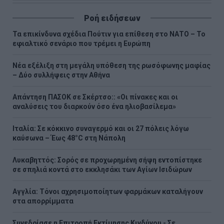
Ροή ειδήσεων
Τα επικίνδυνα σχέδια Πούτιν για επίθεση στο ΝΑΤΟ – Το
εφιαλτικό σενάριο που τρέμει η Ευρώπη
Νέα εξέλιξη στη μεγάλη υπόθεση της ρωσόφωνης μαφίας
– Δύο συλλήψεις στην Αθήνα
Απάντηση ΠΑΣΟΚ σε Σκέρτσο:: «Οι πίνακες και οι
αναλύσεις του διαρκούν όσο ένα ηλιοβασίλεμα»
Ιταλία: Σε κόκκινο συναγερμό και οι 27 πόλεις λόγω
καύσωνα – Έως 48°C στη Νάπολη
Λυκαβηττός: Σορός σε προχωρημένη σήψη εντοπίστηκε
σε σπηλιά κοντά στο εκκλησάκι των Αγίων Ισιδώρων
Αγγλία: Τόνοι αχρησιμοποίητων φαρμάκων καταλήγουν
στα απορρίμματα
Συνεδρίασε η Επιτροπή Εκτίμησης Κινδύνου - Σε