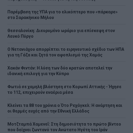
Παρέμβαση της ΥΠΑ για το ελικόπτερο που «πάρκαρε»
στο Σαρακήνικο Μήλου
Θεσσαλονίκη: Διευρυμένο ωράριο για επίσκεψη στον
Λευκό Πύργο
Ο Νετανιάχου απορρίπτει το ειρηνευτικό σχέδιο των ΗΠΑ
για τη Γάζα και ζητά τον αφοπλισμό της Χαμάς
Χακάν Φιντάν: Η λύση των δύο κρατών αποτελεί την
ιδανική επιλογή για την Κύπρο
Φωτιά σε χαμηλή βλάστηση στο Κορωπί Αττικής - Ήχησε
το 112, επιχειρούν εναέρια μέσα
Κλείνει τα 88 του χρόνια ο Ότο Ρεχάγκελ: Η ανάρτηση και
οι θερμές ευχές από την Εθνική Ελλάδος
Μοτζταμπά Χαμενεΐ: Στη δημοσιότητα το πρώτο βίντεο
που δείχνει ζωντανό τον Ανώτατο Ηγέτη του Ιράν