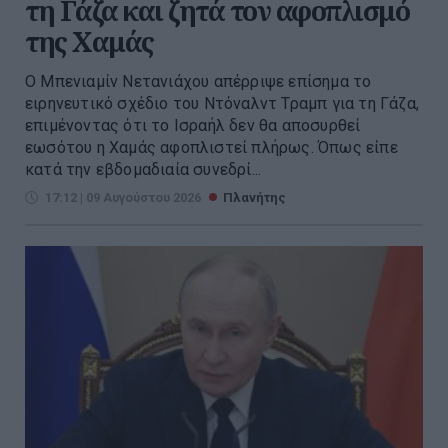
τη Γάζα και ζητά τον αφοπλισμό
της Χαμάς
Ο Μπενιαμίν Νετανιάχου απέρριψε επίσημα το
ειρηνευτικό σχέδιο του Ντόναλντ Τραμπ για τη Γάζα,
επιμένοντας ότι το Ισραήλ δεν θα αποσυρθεί
εωσότου η Χαμάς αφοπλιστεί πλήρως. Όπως είπε
κατά την εβδομαδιαία συνεδρί...
17:12 | 09 Αυγούστου 2026
Πλανήτης