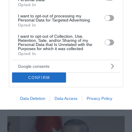
Opted In
I want to opt-out of processing my
Personal Data for Targeted Advertising.
Opted In
I want to opt-out of Collection, Use,
Retention, Sale, and/or Sharing of my
Personal Data that Is Unrelated with the
Purposes for which it was collected.
Opted In
Αυτοί είναι οι έξι όροι του Ιράν προς τις ΗΠΑ
για τα Στενά του Ορμούζ
Google consents
Τρόπο απεμπλοκής από τον πόλεμο με το Ιράν αναζητά ο
CONFIRM
αρχηγός των Ενόπλων Δυνάμεων των Ηνωμένων
Πολιτειών - Ο Ντόναλντ Τραμπ εξακολουθεί να
επιδιώκει τους αρχικούς στόχων των ΗΠΑ
Data Deletion
Data Access
Privacy Policy
08 Αυγούστου 2026