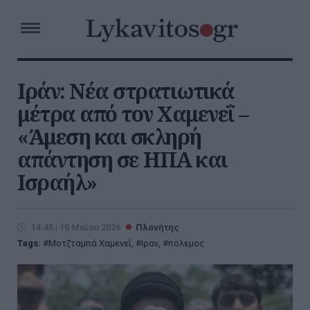
Ιράν: Νέα στρατιωτικά
μέτρα από τον Χαμενεΐ –
«Άμεση και σκληρή
απάντηση σε ΗΠΑ και
Ισραήλ»
14:45 | 10 Μαΐου 2026
Πλανήτης
Tags:
Μοτζταμπά Χαμενεΐ
,
Ιραν
,
πόλεμος