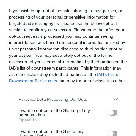
If you wish to opt-out of the sale, sharing to third parties, or
processing of your personal or sensitive information for
targeted advertising by us, please use the below opt-out
section to confirm your selection. Please note that after your
Βανς: «Η Συμφωνία για το Ορμούζ θα
opt-out request is processed you may continue seeing
μπορούσε να επαναφέρει τη ροή πετρελαίου
interest-based ads based on personal information utilized by
στα προπολεμικά επίπεδα»
us or personal information disclosed to third parties prior to
your opt-out. You may separately opt-out of the further
Μια συμφωνία για τα Στενά του Ορμούζ θα μπορούσε να
disclosure of your personal information by third parties on the
επαναφέρει τη ροή πετρελαίου και φυσικού αερίου από
IAB’s list of downstream participants. This information may
τον Κόλπο στα επίπεδα πριν από την έναρξη του
also be disclosed by us to third parties on the
IAB’s List of
πολέμου με το Ιράν, εκτίμησε ο...
Downstream Participants
that may further disclose it to other
08 Αυγούστου 2026
third parties.
Please note that this website/app uses one or more Google
Personal Data Processing Opt Outs
services and may gather and store information including but
not limited to your visit or usage behaviour. You may click to
I want to opt-out of the Sharing of my
personal data.
grant or deny consent to Google and its third-party tags to
Opted In
use your data for below specified purposes in below Google
consent section.
I want to opt-out of the Sale of my
Personal Data.