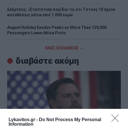
Σκέρτσος: «Στατιστική παγίδα» το ότι 7 στους 10 έχουν
καταθέσεις κάτω από 1.000 ευρώ
August Holiday Exodus Peaks as More Than 129,000
Passengers Leave Attica Ports
ΟΛΕΣ ΟΙ ΕΙΔΗΣΕΙΣ →
διαβάστε ακόμη
Lykavitos.gr -
Do Not Process My Personal
Information