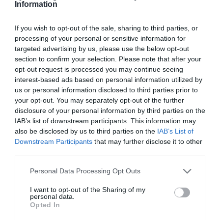
Information
Αυτοί είναι οι έξι όροι του Ιράν προς τις ΗΠΑ για τα Στενά
του Ορμούζ
If you wish to opt-out of the sale, sharing to third parties, or
Αλεξανδρούπολη: Χωρίς τις αισθήσεις του ανασύρθηκε
processing of your personal or sensitive information for
77χρονος από πηγάδι
targeted advertising by us, please use the below opt-out
section to confirm your selection. Please note that after your
Red Code για πολύ υψηλό κίνδυνο φωτιάς σε έξι
opt-out request is processed you may continue seeing
Περιφέρειες
interest-based ads based on personal information utilized by
us or personal information disclosed to third parties prior to
your opt-out. You may separately opt-out of the further
ΟΛΕΣ ΟΙ ΕΙΔΗΣΕΙΣ →
disclosure of your personal information by third parties on the
IAB’s list of downstream participants. This information may
διαβάστε ακόμη
also be disclosed by us to third parties on the
IAB’s List of
Downstream Participants
that may further disclose it to other
third parties.
Please note that this website/app uses one or more Google
Personal Data Processing Opt Outs
services and may gather and store information including but
not limited to your visit or usage behaviour. You may click to
I want to opt-out of the Sharing of my
personal data.
grant or deny consent to Google and its third-party tags to
Opted In
use your data for below specified purposes in below Google