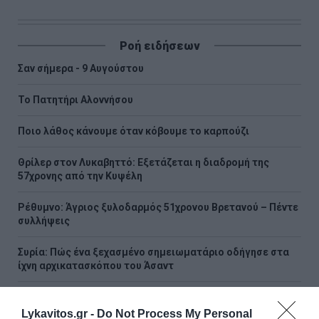
Ροή ειδήσεων
Σαν σήμερα - 9 Αυγούστου
Το Πατητήρι Αλοννήσου
Ποιο λάθος κάνουμε όταν κόβουμε το καρπούζι
Θρίλερ στον Λυκαβηττό: Εξετάζεται η διαδρομή της
57χρονης από την Κυψέλη
Ρέθυμνο: Άγριος ξυλοδαρμός 51χρονου Βρετανού – Πέντε
συλλήψεις
Συρία: Πώς ένα ξεχασμένο σημειωματάριο οδήγησε στα
ίχνη αρχικατασκόπου του Άσαντ
Λόττο: Τα αποτελέσματα της κλήρωσης του Σαββάτου
Lykavitos.gr -
Do Not Process My Personal