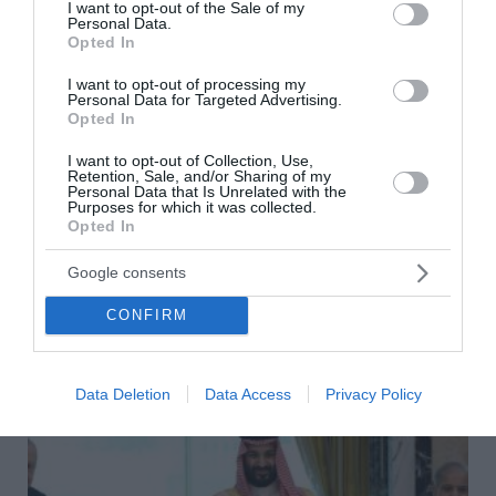
consent section.
I want to opt-out of the Sale of my
Personal Data.
Opted In
I want to opt-out of processing my
Personal Data for Targeted Advertising.
Opted In
I want to opt-out of Collection, Use,
Bloomberg: Η Τουρκία περιορίζει τη διέλευση
Retention, Sale, and/or Sharing of my
πλοίων προς τη Μαύρη Θάλασσα
Personal Data that Is Unrelated with the
Purposes for which it was collected.
Opted In
Η Τουρκία περιορίζει την εμπορική ναυσιπλοΐα πλοίων
που εισέρχονται στη Μαύρη Θάλασσα μέσω των Στενών
Google consents
των Δαρδανελίων, μετέδωσε το Bloomberg. Eντείνονται
οι ανησυχίες για την ασφάλ...
CONFIRM
08 Αυγούστου 2026
Data Deletion
Data Access
Privacy Policy