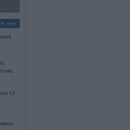
Λάρισα: Μηχανή καρφώθηκε σε
σταθμευμένο αυτοκίνητο – Ο αναβάτης
εγκατέλειψε το σημείο, όλα
καταγράφηκαν σε βίντεο
share
σμική
ές
ντινές
ίπου 13
τροφών