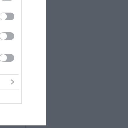
 γέφυρας
ρε ότι
ι νόμιζα
ο λιμάνι
στηκε το
ζει το