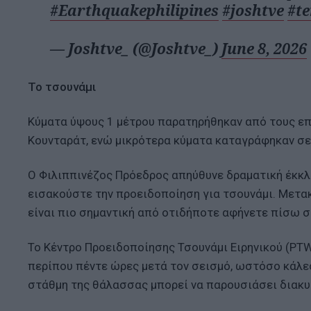
#Earthquakephilipines
#joshtve
#t
— Joshtve_ (@Joshtve_)
June 8, 2026
Το τσουνάμι
Κύματα ύψους 1 μέτρου παρατηρήθηκαν από τους επ
Κουνταράτ, ενώ μικρότερα κύματα καταγράφηκαν σε
Ο Φιλιππινέζος Πρόεδρος απηύθυνε δραματική έκκλ
εισακούστε την προειδοποίηση για τσουνάμι. Μετα
είναι πιο σημαντική από οτιδήποτε αφήνετε πίσω σ
Το Κέντρο Προειδοποίησης Τσουνάμι Ειρηνικού (PTW
περίπου πέντε ώρες μετά τον σεισμό, ωστόσο κάλε
στάθμη της θάλασσας μπορεί να παρουσιάσει διακυμ