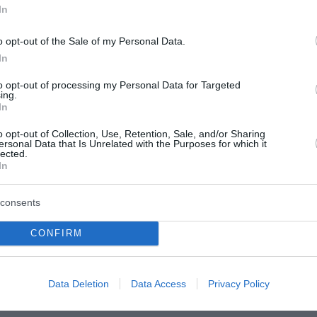
νθρωπος σκοτώθηκε στην επαρχία Νταβάο Οριεντάλ. Στην
In
 εν μέρει, ενώ αρκετές δομές —συμπεριλαμβανομένης μιας
υνες ρωγμές.
o opt-out of the Sale of my Personal Data.
In
υλειά του την ώρα που η γη άρχισε να τρέμει βίαια, ανέφε
to opt-out of processing my Personal Data for Targeted
τα ερείπια. «Το ημιφορτηγό μας τραντάχτηκε ξαφνικά κα
ing.
In
ω από τα σπίτια στους δρόμους», περιέγραψε.
o opt-out of Collection, Use, Retention, Sale, and/or Sharing
ersonal Data that Is Unrelated with the Purposes for which it
γιανγκχιράνγκ, ο οποίος μίλησε τηλεφωνικά στο AP από τ
lected.
In
ταθώ όρθιος και να κρατήσω την ισορροπία μου, όταν σεί
consents
 ότι ένα μικρό εμπορικό τετραώροφο κτίριο που στεγά
CONFIRM
με τους εργαζόμενους να τρέχουν στο ισόγειο χωρίς να
 άλλοι εγκλωβισμένοι.
Data Deletion
Data Access
Privacy Policy
ντας σταθμευμένα τρίκυκλα ταξί.