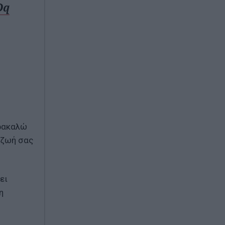
Dq
αρακαλώ
 ζωή σας
ει
η