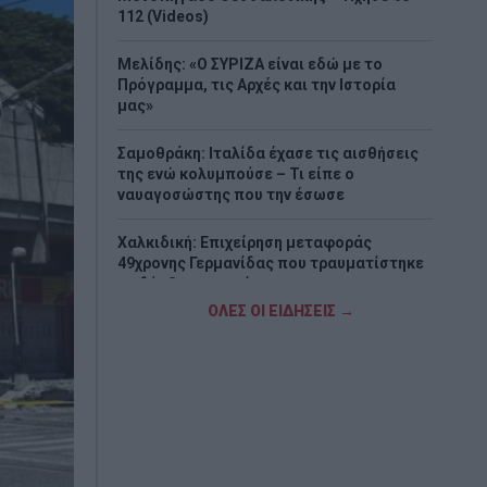
112 (Videos)
Μελίδης: «Ο ΣΥΡΙΖΑ είναι εδώ με το
Πρόγραμμα, τις Αρχές και την Ιστορία
μας»
Σαμοθράκη: Ιταλίδα έχασε τις αισθήσεις
της ενώ κολυμπούσε – Τι είπε ο
ναυαγοσώστης που την έσωσε
Χαλκιδική: Επιχείρηση μεταφοράς
49χρονης Γερμανίδας που τραυματίστηκε
σε δύσβατο σημείο
ΟΛΕΣ ΟΙ ΕΙΔΗΣΕΙΣ →
Σενάρια για τον Μοτζτάμπα Χαμενεΐ: Τι
αναφέρεται για την κατάσταση της υγείας
του και γιατί παραμένει μυστήριο
Σκέρτσος: «Η μεγαλύτερη τιμή στη μνήμη
όσων χάθηκαν είναι να επενδύουμε στην
πρόληψη και την Πολιτική Προστασία»