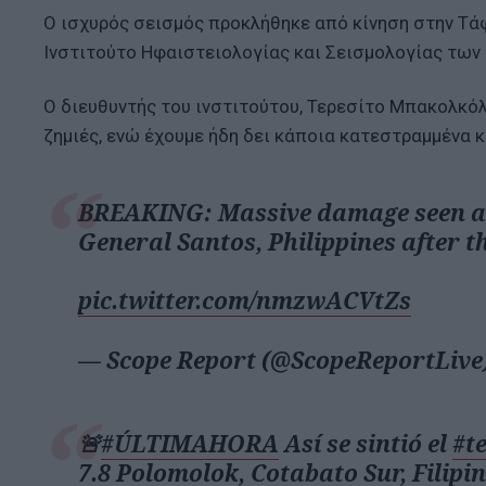
Ο ισχυρός σεισμός προκλήθηκε από κίνηση στην Τά
Ινστιτούτο Ηφαιστειολογίας και Σεισμολογίας των
Ο διευθυντής του ινστιτούτου, Τερεσίτο Μπακολκόλ
ζημιές, ενώ έχουμε ήδη δει κάποια κατεστραμμένα 
BREAKING: Massive damage seen at 
General Santos, Philippines after 
pic.twitter.com/nmzwACVtZs
— Scope Report (@ScopeReportLive
🚨
#ÚLTIMAHORA
Así se sintió el
#t
7.8 Polomolok, Cotabato Sur, Filipin