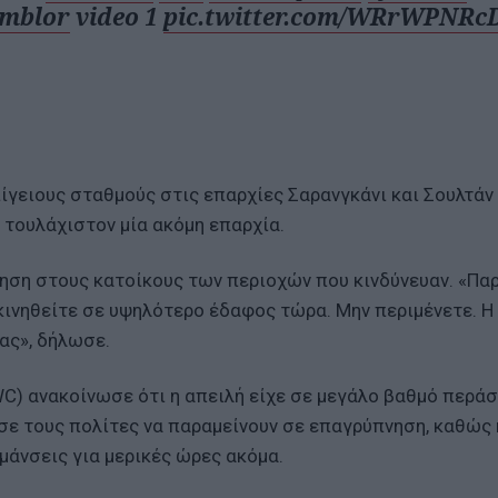
emblor
video 1
pic.twitter.com/WRrWPNRc
ίγειους σταθμούς στις επαρχίες Σαρανγκάνι και Σουλτάν
 τουλάχιστον μία ακόμη επαρχία.
ηση στους κατοίκους των περιοχών που κινδύνευαν. «Π
κινηθείτε σε υψηλότερο έδαφος τώρα. Μην περιμένετε. Η
ας», δήλωσε.
C) ανακοίνωσε ότι η απειλή είχε σε μεγάλο βαθμό περάσ
σε τους πολίτες να παραμείνουν σε επαγρύπνηση, καθώς 
άνσεις για μερικές ώρες ακόμα.