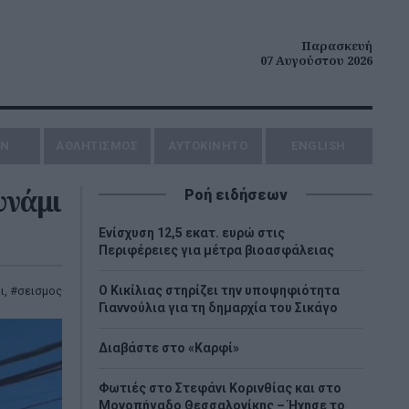
Παρασκευή
07 Αυγούστου 2026
ΗΝ
ΑΘΛΗΤΙΣΜΟΣ
AYTOKINHTO
ENGLISH
υνάμι
Ροή ειδήσεων
Ενίσχυση 12,5 εκατ. ευρώ στις
Περιφέρειες για μέτρα βιοασφάλειας
Ο Κικίλιας στηρίζει την υποψηφιότητα
ι
,
σεισμος
Γιαννούλια για τη δημαρχία του Σικάγο
Διαβάστε στο «Καρφί»
Φωτιές στο Στεφάνι Κορινθίας και στο
Μονοπήγαδο Θεσσαλονίκης – Ήχησε το