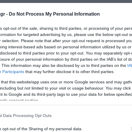
gr -
Do Not Process My Personal Information
4ryymAlWr
to opt-out of the sale, sharing to third parties, or processing of your per
hplusph)
June 8, 2026
formation for targeted advertising by us, please use the below opt-out s
r selection. Please note that after your opt-out request is processed y
eing interest-based ads based on personal information utilized by us or
disclosed to third parties prior to your opt-out. You may separately opt-
The Philippines on June 8, 2026
losure of your personal information by third parties on the IAB’s list of
. This information may also be disclosed by us to third parties on the
IA
Participants
that may further disclose it to other third parties.
 that this website/app uses one or more Google services and may gath
including but not limited to your visit or usage behaviour. You may click 
 to Google and its third-party tags to use your data for below specifi
ogle consent section.
αφείου Πολιτικής Άμυνας, δήλωσε στο «Associated Press»
l Data Processing Opt Outs
ραυματίστηκαν στην Τζένεραλ Σάντος.
o opt-out of the Sharing of my personal data.