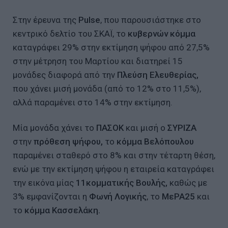
Στην έρευνα της
Pulse
, που παρουσιάστηκε στο
κεντρικό δελτίο του ΣΚΑΪ, το
κυβερνών κόμμα
καταγράφει 29% στην εκτίμηση ψήφου από 27,5%
στην μέτρηση του Μαρτίου και διατηρεί 15
μονάδες διαφορά από την
Πλεύση Ελευθερίας,
που χάνει μισή μονάδα (από το 12% στο 11,5%),
αλλά παραμένει στο 14% στην εκτίμηση.
Μία μονάδα χάνει το
ΠΑΣΟΚ
και μισή ο
ΣΥΡΙΖΑ
στην
πρόθεση ψήφου,
το
κόμμα Βελόπουλου
παραμένει σταθερό στο 8% και στην τέταρτη θέση,
ενώ με την εκτίμηση ψήφου η εταιρεία καταγράφει
την εικόνα μίας
11κομματικής Βουλής,
καθώς με
3% εμφανίζονται η
Φωνή Λογικής
, το
ΜεΡΑ25
και
το
κόμμα Κασσελάκη.