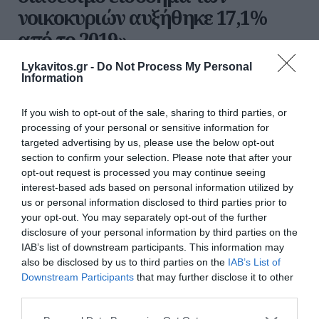
νοικοκυριών αυξήθηκε 17,1%
από το 2019»
Lykavitos.gr -
Do Not Process My Personal
Ο Διευθυντής Ψηφιακής Επικοινωνίας του
Information
Πρωθυπουργού Νίκος Ρωμανός, απαντά στην
κριτική της αντιπολίτευσης για την πορεία της
If you wish to opt-out of the sale, sharing to third parties, or
ελληνικής οικονομίας, κατηγορώντας την ότι
processing of your personal or sensitive information for
χρησιμοποιεί αποσπασματικά στοιχεία από έκ...
targeted advertising by us, please use the below opt-out
19:30 | 07 Αυγούστου 2026
Πολιτική
section to confirm your selection. Please note that after your
opt-out request is processed you may continue seeing
interest-based ads based on personal information utilized by
us or personal information disclosed to third parties prior to
your opt-out. You may separately opt-out of the further
disclosure of your personal information by third parties on the
IAB’s list of downstream participants. This information may
also be disclosed by us to third parties on the
IAB’s List of
Downstream Participants
that may further disclose it to other
third parties.
Please note that this website/app uses one or more Google