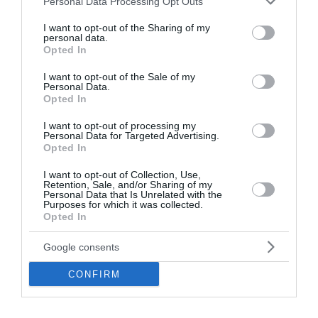
Personal Data Processing Opt Outs
services and may gather and store information including but
not limited to your visit or usage behaviour. You may click to
I want to opt-out of the Sharing of my
personal data.
grant or deny consent to Google and its third-party tags to
Opted In
use your data for below specified purposes in below Google
consent section.
I want to opt-out of the Sale of my
ΠΑΣΟΚ: «Χρειάζεται άλλη
Personal Data.
Opted In
εξωτερική πολιτική με
στρατηγικό βάθος» – Πυρά για
I want to opt-out of processing my
Personal Data for Targeted Advertising.
την οικονομία
Opted In
I want to opt-out of Collection, Use,
Σκληρή κριτική στην κυβέρνηση για την εξωτερική
Retention, Sale, and/or Sharing of my
Personal Data that Is Unrelated with the
πολιτική, την υπόθεση των υποκλοπών αλλά και την
Purposes for which it was collected.
οικονομική πολιτική άσκησε ο εκπρόσωπος Τύπου
Opted In
του ΠΑΣΟΚ-Κινήματος Αλλαγής, Κώστας Τσουκαλάς,
μιλώντας το πρωί του...
Google consents
12:30 | 08 Αυγούστου 2026
Πολιτική
CONFIRM