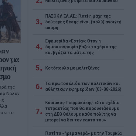
2
Μελιτζάνες με φέτα και λουκάνικο
ΠΑΣΟΚ ή ΕΛ.ΑΣ.; Γιατί η μάχη της
3
δεύτερης θέσης είναι (πολύ) ανοιχτή
ακόμη
Εφημερίδα «Εστία»: Όταν η
4
δημοσιογραφία βάζει τα χέρια της
λαν
και βγάζει τα μάτια της
ρον για
ληνική
5
Κοτόπουλο με μελιτζάνες
όσμο
Τα πρωτοσέλιδα των πολιτικών και
6
ορά της
αθλητικών εφημερίδων (03-08-2026)
φερ Νόλαν
ις
Κυριάκος Πιερρακάκης: «Στο σχέδιο
αλλά
τετραετίας που θα παρουσιάσουμε
7
σει το
στη ΔΕΘ θέλουμε κάθε πολίτης να
μπορεί να δει τον εαυτό του»
Γιατί τα «ήρεμα νερά» με την Τουρκία