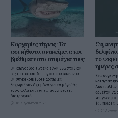
Καρχαρίες τίγρεις: Τα
Συγκινητ
ασυνήθιστα αντικείμενα που
δελφίνι
βρέθηκαν στα στομάχια τους
το νεκρό
ημέρες 
Οι καρχαρίες τίγρεις είναι γνωστοί και
ως οι «σκουπιδοφάγοι» του ωκεανού.
Ένα συγκινη
Οι συγκεκριμένοι καρχαρίες
καταγράφηκε
ξεχωρίζουν όχι μόνο για το μέγεθός
Αυστραλίας.
τους αλλά και για τις ασυνήθιστες
αρνείται να
διατροφικέ...
νεογέννητό 
έξι ημέρες. Ο
06 Αυγούστου 2026
04 Αυγούσ