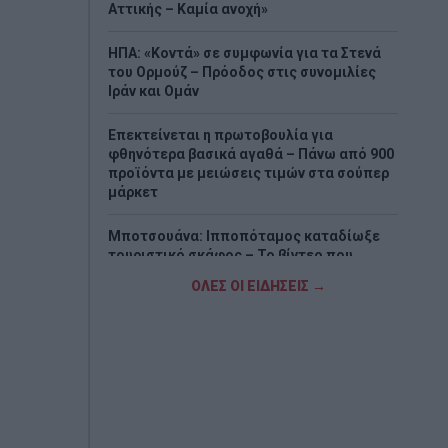
Αττικής – Καμία ανοχή»
ΗΠΑ: «Κοντά» σε συμφωνία για τα Στενά
του Ορμούζ – Πρόοδος στις συνομιλίες
Ιράν και Ομάν
Επεκτείνεται η πρωτοβουλία για
φθηνότερα βασικά αγαθά – Πάνω από 900
προϊόντα με μειώσεις τιμών στα σούπερ
μάρκετ
Μποτσουάνα: Ιπποπόταμος καταδίωξε
τουριστικό σκάφος – Το βίντεο που
προκαλεί σοκ
ΟΛΕΣ ΟΙ ΕΙΔΗΣΕΙΣ →
Μεγάλη έξοδος των αδειούχων –
Χιλιάδες ταξιδιώτες εγκαταλείπουν την
Αθήνα
Πίτα με κολοκυθάκια και τυριά
Αντίστροφη μέτρηση για την επέκταση