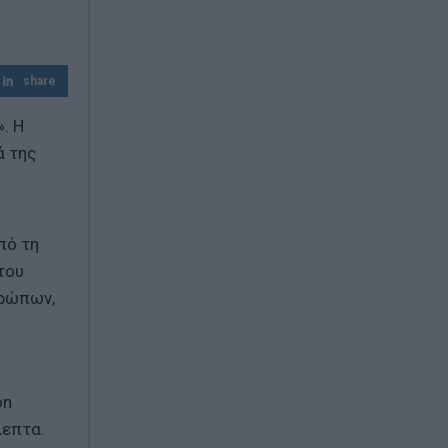
του Μετρό Θεσσαλονίκης – Πότε ανοίγει
Θεσσαλονίκη: Άγνωστοι τρύπησαν και
δηλητηρίασαν δέντρα στο κέντρο της
share
πόλης
. Η
ά της
πό τη
του
θρώπων,
on
λεπτα.