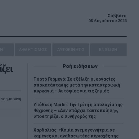
Σαββάτο
08 Αυγούστου 2026
ΗΝ
ΑΘΛΗΤΙΣΜΟΣ
AYTOKINHTO
ENGLISH
ζει
Ροή ειδήσεων
Πόρτο Γερμενό: Σε εξέλιξη οι εργασίες
αποκατάστασης μετά την καταστροφική
πυρκαγιά – Αυτοψίες για τις ζημιές
ή νοημοσύνη
Υπόθεση Marfin: Την Τρίτη η απολογία της
46χρονης – «Δεν υπάρχει ταυτοποίηση»,
υποστηρίζει ο συνήγορός της
Χαρδαλιάς: «Καμία ανεμογεννήτρια σε
καμένες και αναδασωτέες περιοχές της