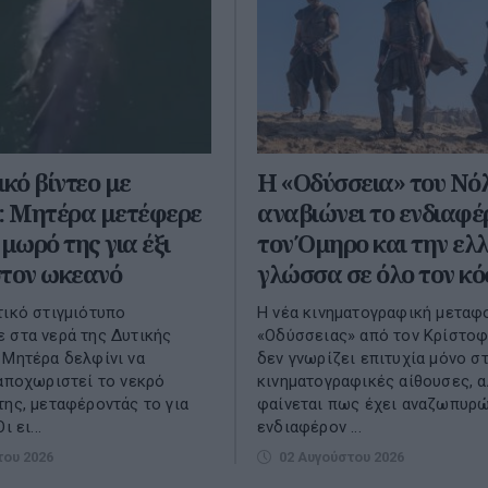
ικό βίντεο με
Η «Οδύσσεια» του Νό
α: Μητέρα μετέφερε
αναβιώνει το ενδιαφέ
 μωρό της για έξι
τον Όμηρο και την ελ
στον ωκεανό
γλώσσα σε όλο τον κ
τικό στιγμιότυπο
Η νέα κινηματογραφική μεταφ
 στα νερά της Δυτικής
«Οδύσσειας» από τον Κρίστο
 Μητέρα δελφίνι να
δεν γνωρίζει επιτυχία μόνο στ
 αποχωριστεί το νεκρό
κινηματογραφικές αίθουσες, 
της, μεταφέροντάς το για
φαίνεται πως έχει αναζωπυρώ
ι ει...
ενδιαφέρον ...
του 2026
02 Αυγούστου 2026