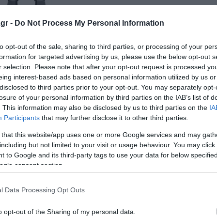
gr -
Do Not Process My Personal Information
to opt-out of the sale, sharing to third parties, or processing of your per
formation for targeted advertising by us, please use the below opt-out s
r selection. Please note that after your opt-out request is processed y
eing interest-based ads based on personal information utilized by us or
ως και περισσότερο- σημαντική για αυτά τα συστήματα, σ
disclosed to third parties prior to your opt-out. You may separately opt-
losure of your personal information by third parties on the IAB’s list of
. This information may also be disclosed by us to third parties on the
IA
υς μεγάλους, αφηρημένους όρους, η συναίνεση μεταξύ πολ
Participants
that may further disclose it to other third parties.
κα χρόνια από την περίοδο που τα ρομπότ θα είναι ικαν
 that this website/app uses one or more Google services and may gath
υς ανθρώπινους συναδέλφους τους.
including but not limited to your visit or usage behaviour. You may click 
 to Google and its third-party tags to use your data for below specifi
ogle consent section.
τα δεν μπορούν να μάθουν γρήγορα εργασίες. Η Sanctuary,
ικανό να αυτοματοποιεί νέες εργασίες σε λιγότερο από 24
l Data Processing Opt Outs
o opt-out of the Sharing of my personal data.