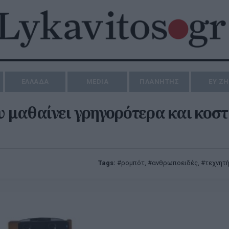
ΕΛΛΑΔΑ
MEDIA
ΠΛΑΝΗΤΗΣ
ΕΥ Ζ
 μαθαίνει γρηγορότερα και κοστί
Tags:
ρομπότ
,
ανθρωποειδές
,
τεχνητ