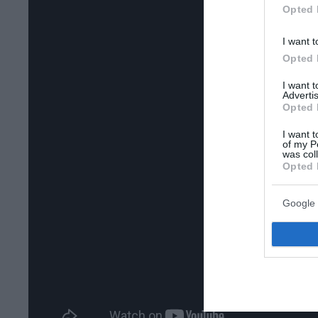
Opted 
I want t
Opted 
I want 
Advertis
Opted 
I want t
of my P
was col
Opted 
Google 