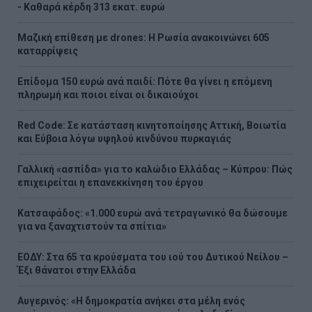
- Kαθαρά κέρδη 313 εκατ. ευρώ
Μαζική επίθεση με drones: Η Ρωσία ανακοινώνει 605
καταρρίψεις
Επίδομα 150 ευρώ ανά παιδί: Πότε θα γίνει η επόμενη
πληρωμή και ποιοι είναι οι δικαιούχοι
Red Code: Σε κατάσταση κινητοποίησης Αττική, Βοιωτία
και Εύβοια λόγω υψηλού κινδύνου πυρκαγιάς
Γαλλική «ασπίδα» για το καλώδιο Ελλάδας – Κύπρου: Πώς
επιχειρείται η επανεκκίνηση του έργου
Κατσαφάδος: «1.000 ευρώ ανά τετραγωνικό θα δώσουμε
για να ξαναχτιστούν τα σπίτια»
ΕΟΔΥ: Στα 65 τα κρούσματα του ιού του Δυτικού Νείλου –
Έξι θάνατοι στην Ελλάδα
Αυγερινός: «Η δημοκρατία ανήκει στα μέλη ενός