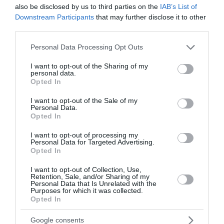
also be disclosed by us to third parties on the
IAB’s List of
Για μικροκομματική αξιοποίηση από τον ΣΥΡΙΖΑ του
Downstream Participants
that may further disclose it to other
πορίσματος της Ρυθμιστικής Αρχής Σιδηροδρόμων κάνει
third parties.
λόγο η Νέα Δημοκρατία. Με ανακοίνωσή της η Νέα Δη...
Please note that this website/app uses one or more Google
17 Μαρτίου 2023
Personal Data Processing Opt Outs
services and may gather and store information including but
not limited to your visit or usage behaviour. You may click to
I want to opt-out of the Sharing of my
personal data.
grant or deny consent to Google and its third-party tags to
Opted In
use your data for below specified purposes in below Google
consent section.
I want to opt-out of the Sale of my
Personal Data.
Opted In
I want to opt-out of processing my
Personal Data for Targeted Advertising.
Opted In
I want to opt-out of Collection, Use,
Retention, Sale, and/or Sharing of my
Personal Data that Is Unrelated with the
Purposes for which it was collected.
Opted In
Google consents