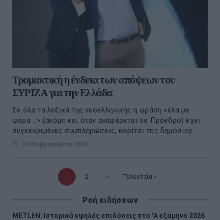
Τρομακτική η ένδεια των απόψεων του
ΣΥΡΙΖΑ για την Ελλάδα
Σε όλα τα λεξικά της νεοελληνικής η φράση «έλα με
φόρα …» (ακόμη και όταν αναφέρεται σε Πρόεδρο) έχει
συγκεκριμένες συμπληρώσεις, κορίτσι της δημοσιογ...
07 Φεβρουαρίου 2023
Τρέχουσα
1
Σελίδα
2
Επόμενη
››
Τελευταία
Τελευταία »
σελίδα
σελίδα
σελίδα
Ροή ειδήσεων
METLEN: Iστορικά υψηλές επιδόσεις στο 'A εξάμηνο 2026