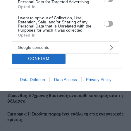
Personal Data for Targeted Advertising.
Βάθρα - Επιχείρηση διάσωσης από την Πυροσβεστική
Opted In
Η νέα Mercedes-Benz GLB: επαναπροσδιορίζει την
I want to opt-out of Collection, Use,
Retention, Sale, and/or Sharing of my
οικογενειακή κινητικότητα με έμφαση στην πολυτέλεια,
Personal Data that Is Unrelated with the
στην πρακτικότητα και στην ασφάλεια
Purposes for which it was collected.
Opted In
Ιράν και Ομάν κατέληξαν σε συμφωνία 60 ημερών για τα
Στενά του Ορμούζ
Google consents
Πυρκαγιά στην Aγία Μαρίνα Ηλείας
CONFIRM
Δούρου: Θολή συμφωνία που αφήνει ανοικτά ερωτήματα
σχετικά με τα κυριαρχικά δικαιώματα της Ελλάδας έναντι
Data Deletion
Data Access
Privacy Policy
της τουρκικής επιθετικότητας
Ζάκυνθος: 57χρονος Βρετανός ανασύρθηκε νεκρός από τη
θάλασσα
Eurobank: Η Ευρώπη παραμένει ευάλωτη στις ενεργειακές
κρίσεις