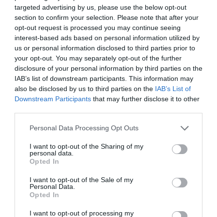
targeted advertising by us, please use the below opt-out
section to confirm your selection. Please note that after your
opt-out request is processed you may continue seeing
Ακολουθήστε το Lykavitos.gr
interest-based ads based on personal information utilized by
στο Google News
us or personal information disclosed to third parties prior to
και μάθετε πρώτοι όλες τις
your opt-out. You may separately opt-out of the further
ειδήσεις
disclosure of your personal information by third parties on the
IAB’s list of downstream participants. This information may
also be disclosed by us to third parties on the
IAB’s List of
Downstream Participants
that may further disclose it to other
third parties.
Ροή ειδήσεων
Please note that this website/app uses one or more Google
Personal Data Processing Opt Outs
Φωτιά στην Κρήνη Φαρσάλων – Ήχησε το 112
services and may gather and store information including but
not limited to your visit or usage behaviour. You may click to
I want to opt-out of the Sharing of my
Πότε ξεκινούν οι δασικές φωτιές - Oι έξι πιο επικίνδυνες
personal data.
grant or deny consent to Google and its third-party tags to
Opted In
εβδομάδες του χρόνου
use your data for below specified purposes in below Google
consent section.
I want to opt-out of the Sale of my
Μετρό Θεσσαλονίκης: Προσωρινές αλλαγές στο ωράριο
Personal Data.
λειτουργίας σήμερα και αύριο
Opted In
I want to opt-out of processing my
Σαμοθράκη: Τραυματίστηκε στο κεφάλι 15χρονη στη Γριά