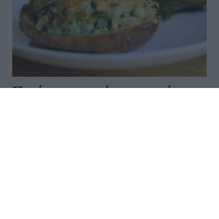
Πατάτες γεμιστές με σπανάκι
Για 4 άτομα Ετοιμασία: 30 λεπτά Μαγείρεμα: 20
λεπτά Υλικά - 4 μεγάλες πατάτες - 300 γραμμάρια
σπανάκι (πλυμένο και καθαρισμένο) - 1 κόκκινη
γλυκιά πιπεριά (ψιλοκομμένη) - 2 φρέσκα
κρεμμυδάκ...
09:00 | 06 Αυγούστου 2026
Μαγειρική