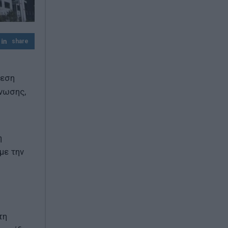
Δυτικού Νείλου – Οι συμβουλές των
ειδικών
ΣΥΡΙΖΑ: «Η ενεργειακή ρήτρα δεν σημαίνει
share
χαμηλότερους λογαριασμούς»
θεση
νωσης,
η
με την
τη