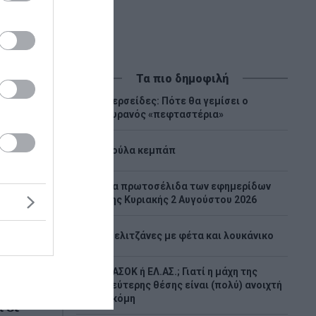
Τα πιο δημοφιλή
Περσείδες: Πότε θα γεμίσει ο
1
ουρανός «πεφταστέρια»
2
Λούλα κεμπάπ
Tα πρωτοσέλιδα των εφημερίδων
3
της Κυριακής 2 Αυγούστου 2026
4
Μελιτζάνες με φέτα και λουκάνικο
στών
ΠΑΣΟΚ ή ΕΛ.ΑΣ.; Γιατί η μάχη της
5
δεύτερης θέσης είναι (πολύ) ανοιχτή
ακόμη
 οι