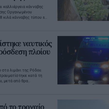
αι καλλιέργεια κάνναβης
ισης Οργανωμένου
 κιλά κάνναβης τύπου s...
ίστηκε ναυτικός
ρόσδεση πλοίου
 στο λιμάνι της Ρόδου.
τραυματίστηκε κατά τη
 μετά από θρα...
πό το τροχαίο