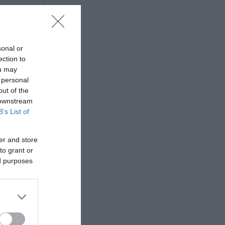
ημάτων,
sonal or
ς, απάτη
ection to
ou may
 personal
out of the
 downstream
B’s List of
er and store
to grant or
ed purposes