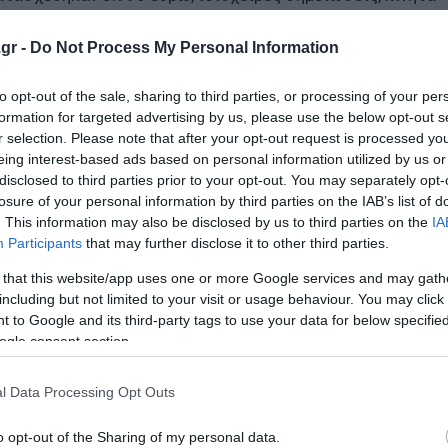
gr -
Do Not Process My Personal Information
ΕΟΠΥΥ, σχηματίστηκε δικογραφία για σειρά σοβαρών αδικ
to opt-out of the sale, sharing to third parties, or processing of your per
α, κατ’ εξακολούθηση πλαστογραφία, ψευδείς βεβαιώσει
formation for targeted advertising by us, please use the below opt-out s
δωροληψία υπαλλήλου, καθώς και παραβίαση υπηρεσιακού
r selection. Please note that after your opt-out request is processed y
eing interest-based ads based on personal information utilized by us or
disclosed to third parties prior to your opt-out. You may separately opt-
losure of your personal information by third parties on the IAB’s list of
λικές Αρχές, ενώ η έρευνα συνεχίζεται για την πλήρη
. This information may also be disclosed by us to third parties on the
IA
κταση της δράσης του.
Participants
that may further disclose it to other third parties.
 that this website/app uses one or more Google services and may gath
όδρομο (Videos)
including but not limited to your visit or usage behaviour. You may click 
την Εντατική
 to Google and its third-party tags to use your data for below specifi
ogle consent section.
ραυματίστηκε ένας άνδρας της ΔΙΑΣ
l Data Processing Opt Outs
ο Lykavitos.gr στο Google News
o opt-out of the Sharing of my personal data.