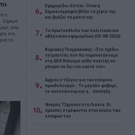
στο
Εφημερίδα «Εστία»: Όταν η
6
δημοσιογραφία βάζει τα χέρια της
νά η
και βγάζει τα μάτια της
. Σήμερα
πρωί, ενώ
Τα πρωτοσέλιδα των πολιτικών και
7
νηση στο
αθλητικών εφημερίδων (03-08-2026)
νά τα...
Κυριάκος Πιερρακάκης: «Στο σχέδιο
τετραετίας που θα παρουσιάσουμε
8
στη ΔΕΘ θέλουμε κάθε πολίτης να
μπορεί να δει τον εαυτό του»
Άρχισε ο τζόγος για τον επόμενο
9
πρωθυπουργό - Το μεγάλο φαβορί,
το αουτσάιντερ και η... έκπληξη
Νεκρός 72χρονος στα Λιόσια: Οι
10
έρευνες στρέφονται στον κύκλο των
επαφών του