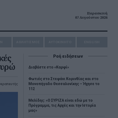
Παρασκευή
07 Αυγούστου 2026
ΗΝ
ΑΘΛΗΤΙΣΜΟΣ
AYTOKINHTO
ENGLISH
κές
Ροή ειδήσεων
ευρώ
Διαβάστε στο «Καρφί»
Φωτιές στο Στεφάνι Κορινθίας και στο
Μονοπήγαδο Θεσσαλονίκης – Ήχησε το
θεραπευτής
112
Μελίδης: «Ο ΣΥΡΙΖΑ είναι εδώ με το
Πρόγραμμα, τις Αρχές και την Ιστορία
μας»