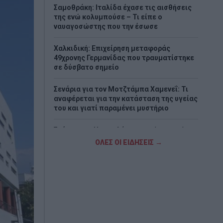
Σαμοθράκη: Ιταλίδα έχασε τις αισθήσεις
της ενώ κολυμπούσε – Τι είπε ο
ναυαγοσώστης που την έσωσε
Χαλκιδική: Επιχείρηση μεταφοράς
49χρονης Γερμανίδας που τραυματίστηκε
σε δύσβατο σημείο
Σενάρια για τον Μοτζτάμπα Χαμενεΐ: Τι
αναφέρεται για την κατάσταση της υγείας
του και γιατί παραμένει μυστήριο
Σκέρτσος: «Η μεγαλύτερη τιμή στη μνήμη
όσων χάθηκαν είναι να επενδύουμε στην
ΟΛΕΣ ΟΙ ΕΙΔΗΣΕΙΣ →
πρόληψη και την Πολιτική Προστασία»
Λάρισα: Μηχανή καρφώθηκε σε
σταθμευμένο αυτοκίνητο – Ο αναβάτης
εγκατέλειψε το σημείο, όλα
καταγράφηκαν σε βίντεο
Η Αττική στο επίκεντρο του ιού του