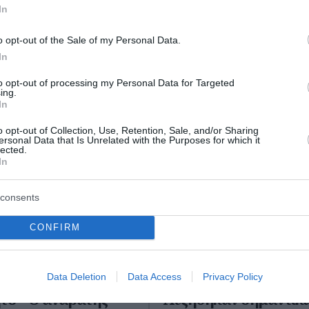
ώτοι όλες τις ειδήσεις
In
o opt-out of the Sale of my Personal Data.
In
to opt-out of processing my Personal Data for Targeted
ing.
In
o opt-out of Collection, Use, Retention, Sale, and/or Sharing
ersonal Data that Is Unrelated with the Purposes for which it
lected.
In
consents
CONFIRM
 Μηχανή
Μεγάλη έξοδος τουρι
κε σε σταθμευμένο
από τους Ευζώνους –
Data Deletion
Data Access
Privacy Policy
το – Ο αναβάτης
Αυξήθηκαν σημαντικά