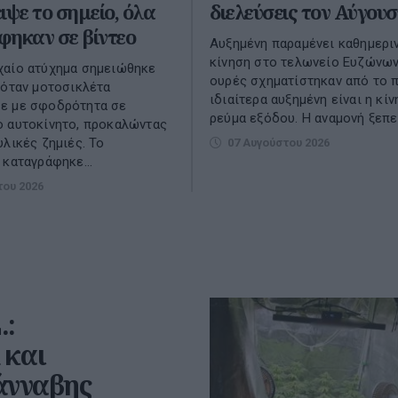
ιψε το σημείο, όλα
διελεύσεις τον Αύγου
φηκαν σε βίντεο
Αυξημένη παραμένει καθημερι
κίνηση στο τελωνείο Ευζώνων
χαίο ατύχημα σημειώθηκε
ουρές σχηματίστηκαν από το 
 όταν μοτοσικλέτα
ιδιαίτερα αυξημένη είναι η κί
ε με σφοδρότητα σε
ρεύμα εξόδου. Η αναμονή ξεπερ
ο αυτοκίνητο, προκαλώντας
υλικές ζημιές. Το
07 Αυγούστου 2026
 καταγράφηκε...
του 2026
.:
 και
άνναβης