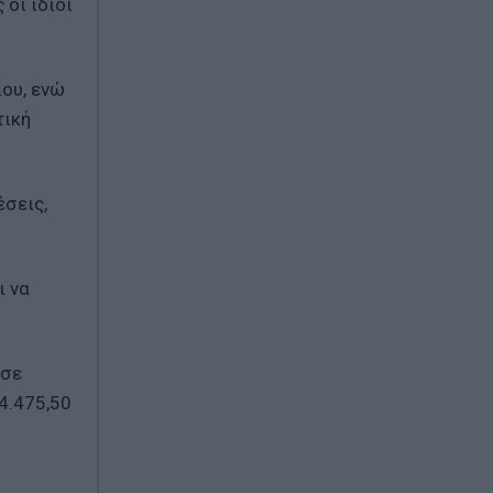
οι ίδιοι
ου, ενώ
τική
έσεις,
ι να
 σε
4.475,50