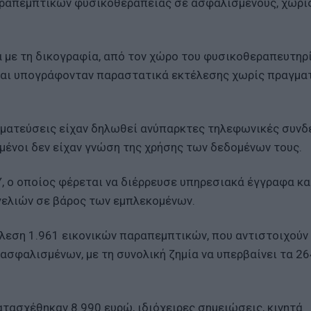
απεμπτικών φυσικοθεραπείας σε ασφαλισμένους, χωρίς 
με τη δικογραφία, από τον χώρο του φυσικοθεραπευτηρί
και υπογράφονταν παραστατικά εκτέλεσης χωρίς πραγμα
ωματεύσεις είχαν δηλωθεί ανύπαρκτες τηλεφωνικές συνδ
σμένοι δεν είχαν γνώση της χρήσης των δεδομένων τους.
, ο οποίος φέρεται να διέρρευσε υπηρεσιακά έγγραφα κα
γελιών σε βάρος των εμπλεκομένων.
έλεση 1.961 εικονικών παραπεμπτικών, που αντιστοιχούν
σφαλισμένων, με τη συνολική ζημία να υπερβαίνει τα 26
τασχέθηκαν 8.990 ευρώ, ιδιόχειρες σημειώσεις, κινητά