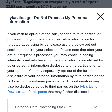
Αγρότες: Πληρώθηκαν οι ενισχύσεις για τα λιπάσματα –
33,58 εκατ. ευρώ σε 67.746 αγρότες
Lykavitos.gr -
Do Not Process My Personal
Με 40άρια κορυφώνεται το κύμα ζέστης – Πού θα
Information
χτυπήσει και ποιες περιοχές είναι σε Red Code
ΗΠΑ: Ο Τραμπ στηρίζει τον νέο πρόεδρο στον πόλεμο
If you wish to opt-out of the sale, sharing to third parties, or
κατά των καρτέλ με 1 δισ. δολάρια
processing of your personal or sensitive information for
targeted advertising by us, please use the below opt-out
Σαν σήμερα - 8 Αυγούστου
section to confirm your selection. Please note that after your
opt-out request is processed you may continue seeing
interest-based ads based on personal information utilized by
H Κυρά Παναγιά Αλοννήσου
us or personal information disclosed to third parties prior to
your opt-out. You may separately opt-out of the further
Εορτολόγιο: Ποιοι γιορτάζουν σήμερα
disclosure of your personal information by third parties on the
IAB’s list of downstream participants. This information may
Το σχέδιο για την προστασία και ανάδειξη του
also be disclosed by us to third parties on the
IAB’s List of
Ραμνούντος στο Γραμματικό (Photos)
Downstream Participants
that may further disclose it to other
third parties.
ΟΛΕΣ ΟΙ ΕΙΔΗΣΕΙΣ →
Please note that this website/app uses one or more Google
Personal Data Processing Opt Outs
διαβάστε ακόμη
services and may gather and store information including but