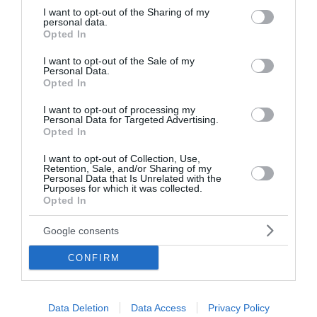
not limited to your visit or usage behaviour. You may click to
I want to opt-out of the Sharing of my
personal data.
grant or deny consent to Google and its third-party tags to
Opted In
use your data for below specified purposes in below Google
consent section.
I want to opt-out of the Sale of my
Personal Data.
Opted In
I want to opt-out of processing my
Personal Data for Targeted Advertising.
Opted In
I want to opt-out of Collection, Use,
Retention, Sale, and/or Sharing of my
Personal Data that Is Unrelated with the
Purposes for which it was collected.
Opted In
Google consents
Πανσέληνος Ιουλίου: Το φεγγάρι του
«Κόκκινου ελαφιού»
CONFIRM
Ένα από τα πιο εντυπωσιακά αστρονομικά φαινόμενα της
χρονιάς είναι το φεγγάρι του Ιουλίου, λεγόμενο και
Data Deletion
Data Access
Privacy Policy
φεγγάρι του «Κόκκινου Ελαφιού» ή «Buck Moon». Η